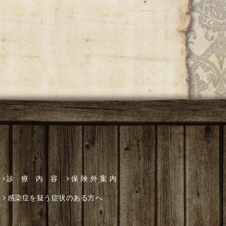
診 療 内 容
保 険 外 案 内
感染症を疑う症状のある方へ