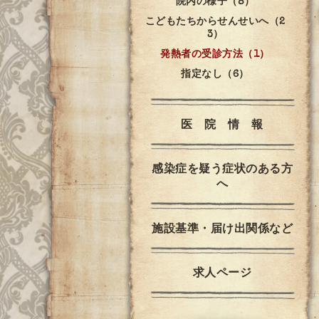
院内の様子（8）
こどもたちからせんせいへ（2
3）
発熱者の受診方法（1）
指定なし（6）
医 院 情 報
感染症を疑う症状のある方
へ
施設基準・届け出関係など
求人ページ