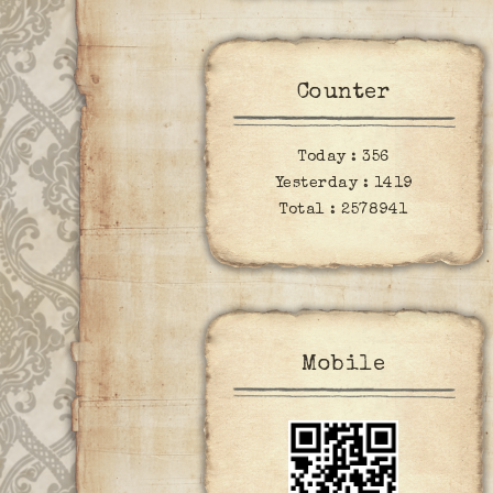
Counter
Today :
356
Yesterday :
1419
Total :
2578941
Mobile