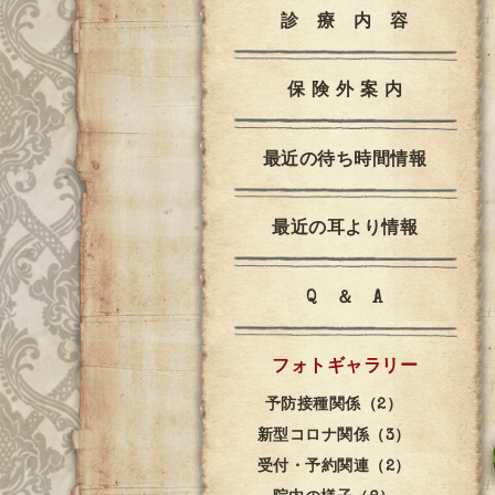
診 療 内 容
保 険 外 案 内
最近の待ち時間情報
最近の耳より情報
Q ＆ A
フォトギャラリー
予防接種関係（2）
新型コロナ関係（3）
受付・予約関連（2）