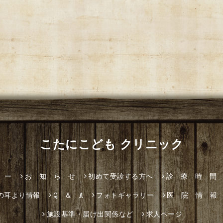
こたにこども クリニック
 ー
お 知 ら せ
初めて受診する方へ
診 療 時 間
の耳より情報
Q ＆ A
フォトギャラリー
医 院 情 報
施設基準・届け出関係など
求人ページ