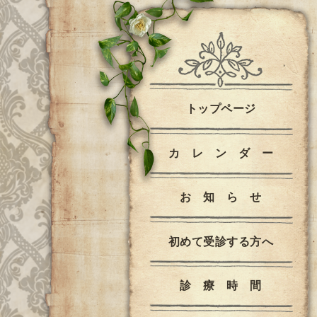
トップページ
カ レ ン ダ ー
お 知 ら せ
初めて受診する方へ
診 療 時 間