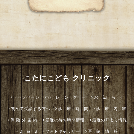
こたにこども クリニック
トップページ
カ レ ン ダ ー
お 知 ら せ
初めて受診する方へ
診 療 時 間
診 療 内 容
保 険 外 案 内
最近の待ち時間情報
最近の耳より情報
Q ＆ A
フォトギャラリー
医 院 情 報