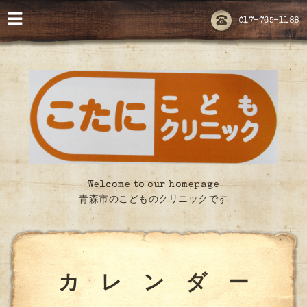
017-765-1188
Welcome to our homepage
青森市のこどものクリニックです
カ レ ン ダ ー