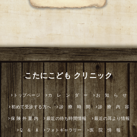
こたにこども クリニック
トップページ
カ レ ン ダ ー
お 知 ら せ
初めて受診する方へ
診 療 時 間
診 療 内 容
保 険 外 案 内
最近の待ち時間情報
最近の耳より情報
Q ＆ A
フォトギャラリー
医 院 情 報