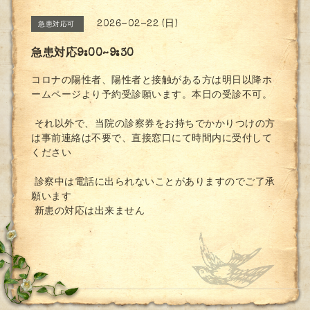
2026-02-22 (日)
急患対応可
急患対応9:00~9:30
コロナの陽性者、陽性者と接触がある方は明日以降ホ
ームページより予約受診願います。本日の受診不可。
それ以外で、当院の診察券をお持ちでかかりつけの方
は事前連絡は不要で、直接窓口にて時間内に受付して
ください
診察中は電話に出られないことがありますのでご了承
願います
新患の対応は出来ません