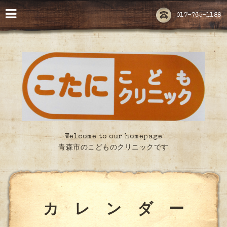
017-765-1188
Welcome to our homepage
青森市のこどものクリニックです
カ レ ン ダ ー