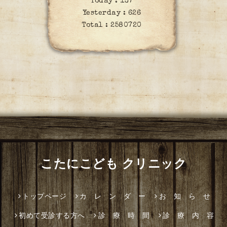
Today :
137
Yesterday :
626
Total :
2580720
こたにこども クリニック
トップページ
カ レ ン ダ ー
お 知 ら せ
初めて受診する方へ
診 療 時 間
診 療 内 容