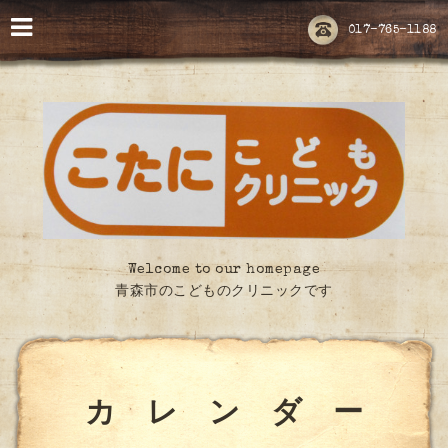
017-765-1188
Welcome to our homepage
青森市のこどものクリニックです
カ レ ン ダ ー