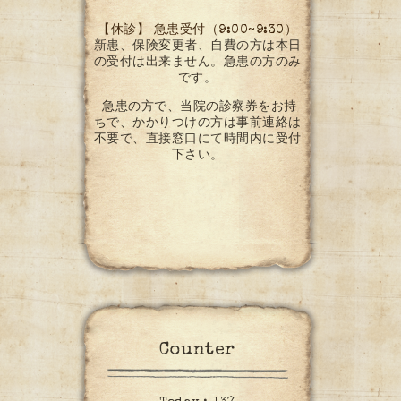
【休診】 急患受付（9:00~9:30）
新患、保険変更者、自費の方は本日
の受付は出来ません。急患の方のみ
です。
急患の方で、当院の診察券をお持
ちで、かかりつけの方は事前連絡は
不要で、直接窓口にて時間内に受付
下さい。
Counter