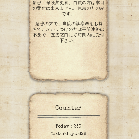
新患、保険変更者、自費の方は本日
の受付は出来ません。急患の方のみ
です。
急患の方で、当院の診察券をお持
ちで、かかりつけの方は事前連絡は
不要で、直接窓口にて時間内に受付
下さい。
Counter
Today :
250
Yesterday :
626