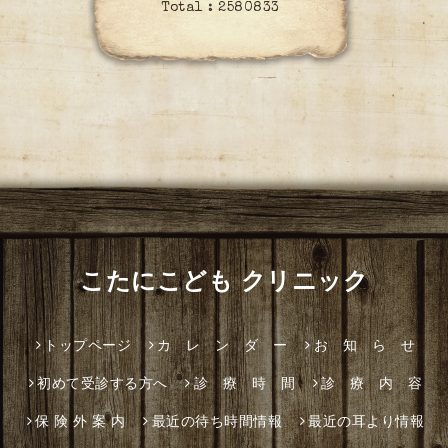
Total :
2580833
こたにこども クリニック
トップページ
カ レ ン ダ ー
お 知 ら せ
初めて受診する方へ
診 療 時 間
診 療 内 容
保 険 外 案 内
最近の待ち時間情報
最近の耳より情報