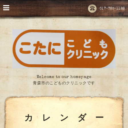
017-765-1188
Welcome to our homepage
青森市のこどものクリニックです
カ レ ン ダ ー