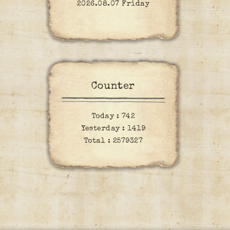
2026.08.07 Friday
Counter
Today :
742
Yesterday :
1419
Total :
2579327