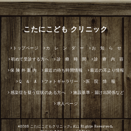
こたにこども クリニック
トップページ
カ レ ン ダ ー
お 知 ら せ
初めて受診する方へ
診 療 時 間
診 療 内 容
保 険 外 案 内
最近の待ち時間情報
最近の耳より情報
Q ＆ A
フォトギャラリー
医 院 情 報
感染症を疑う症状のある方へ
施設基準・届け出関係など
求人ページ
©2026
こたにこどもクリニック
. All Rights Reserved.