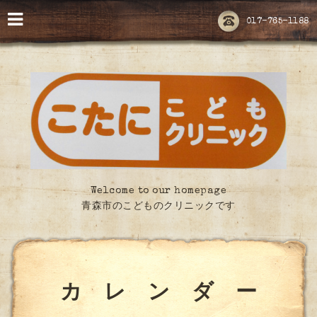
017-765-1188
Welcome to our homepage
青森市のこどものクリニックです
カ レ ン ダ ー