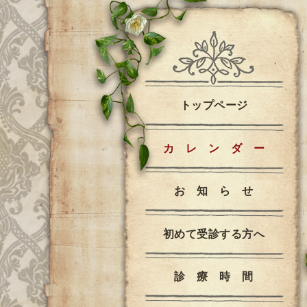
トップページ
カ レ ン ダ ー
お 知 ら せ
初めて受診する方へ
診 療 時 間