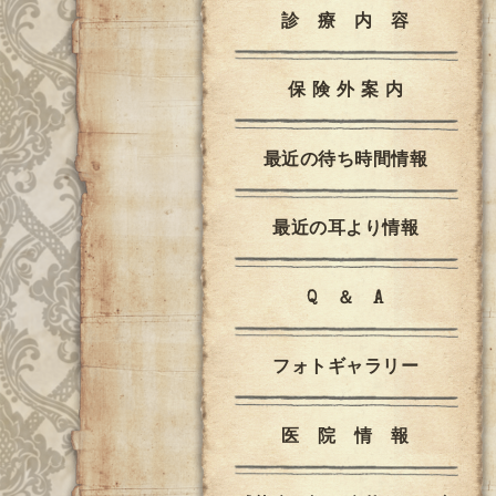
診 療 内 容
保 険 外 案 内
最近の待ち時間情報
最近の耳より情報
Q ＆ A
フォトギャラリー
医 院 情 報