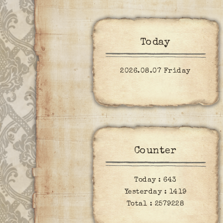
Today
2026.08.07 Friday
Counter
Today :
643
Yesterday :
1419
Total :
2579228