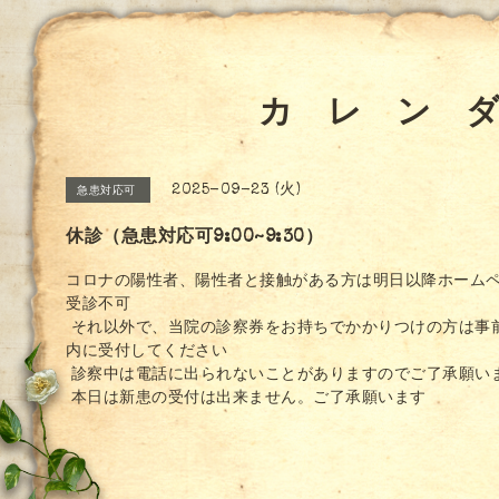
カ レ ン 
2025-09-23 (火)
急患対応可
休診（急患対応可9:00~9:30）
コロナの陽性者、陽性者と接触がある方は明日以降ホーム
受診不可
それ以外で、当院の診察券をお持ちでかかりつけの方は事
内に受付してください
診察中は電話に出られないことがありますのでご了承願い
本日は新患の受付は出来ません。ご了承願います