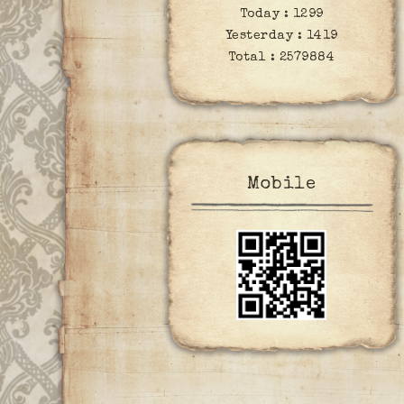
Today :
1299
Yesterday :
1419
Total :
2579884
Mobile