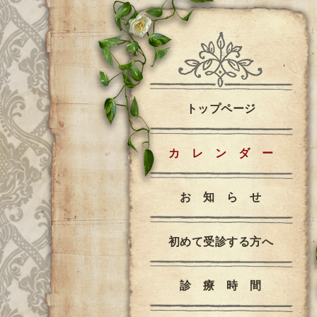
トップページ
カ レ ン ダ ー
お 知 ら せ
初めて受診する方へ
診 療 時 間