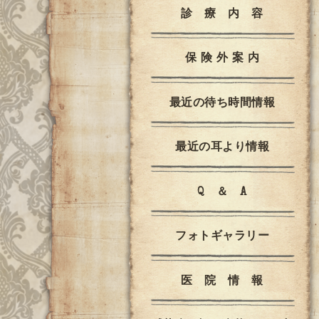
診 療 内 容
保 険 外 案 内
最近の待ち時間情報
最近の耳より情報
Q ＆ A
フォトギャラリー
医 院 情 報