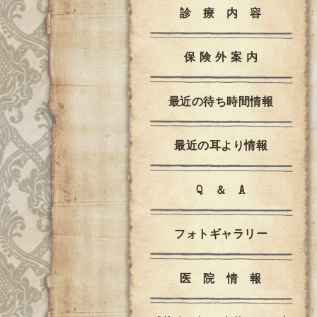
診 療 内 容
保 険 外 案 内
最近の待ち時間情報
最近の耳より情報
Q ＆ A
フォトギャラリー
医 院 情 報