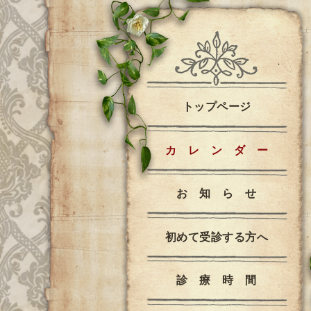
トップページ
カ レ ン ダ ー
お 知 ら せ
初めて受診する方へ
診 療 時 間