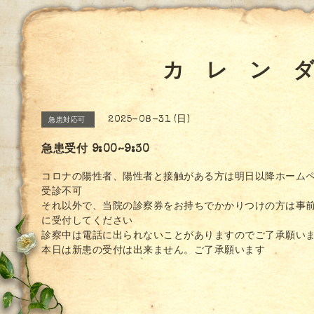
カ レ ン 
2025-08-31 (日)
急患対応可
急患受付 9:00~9:30
コロナの陽性者、陽性者と接触がある方は明日以降ホーム
受診不可
それ以外で、当院の診察券をお持ちでかかりつけの方は事
に受付してください
診察中は電話に出られないことがありますのでご了承願い
本日は新患の受付は出来ません。ご了承願います