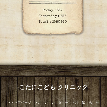
Today :
357
Yesterday :
626
Total :
2580940
こたにこども クリニック
トップページ
カ レ ン ダ ー
お 知 ら せ