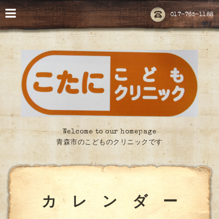
017-765-1188
Welcome to our homepage
青森市のこどものクリニックです
カ レ ン ダ ー