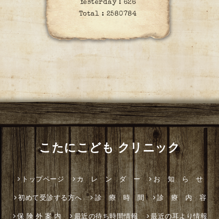
Yesterday :
626
Total :
2580784
こたにこども クリニック
トップページ
カ レ ン ダ ー
お 知 ら せ
初めて受診する方へ
診 療 時 間
診 療 内 容
保 険 外 案 内
最近の待ち時間情報
最近の耳より情報