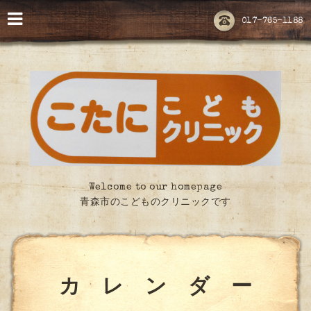
017-765-1188
Welcome to our homepage
青森市のこどものクリニックです
カ レ ン ダ ー