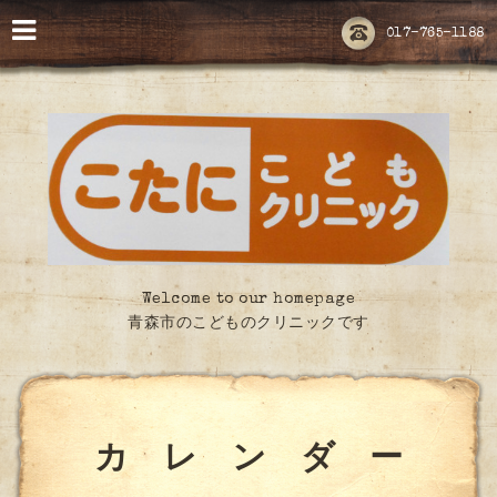
017-765-1188
Welcome to our homepage
青森市のこどものクリニックです
カ レ ン ダ ー