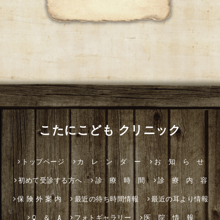
こたにこども クリニック
トップページ
カ レ ン ダ ー
お 知 ら せ
初めて受診する方へ
診 療 時 間
診 療 内 容
保 険 外 案 内
最近の待ち時間情報
最近の耳より情報
Q ＆ A
フォトギャラリー
医 院 情 報