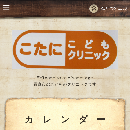
017-765-1188
Welcome to our homepage
青森市のこどものクリニックです
カ レ ン ダ ー