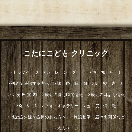
こたにこども クリニック
トップページ
カ レ ン ダ ー
お 知 ら せ
初めて受診する方へ
診 療 時 間
診 療 内 容
保 険 外 案 内
最近の待ち時間情報
最近の耳より情報
Q ＆ A
フォトギャラリー
医 院 情 報
感染症を疑う症状のある方へ
施設基準・届け出関係など
求人ページ