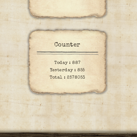
Counter
Today :
887
Yesterday :
855
Total :
2578053