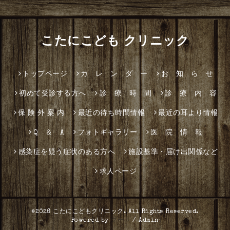
こたにこども クリニック
トップページ
カ レ ン ダ ー
お 知 ら せ
初めて受診する方へ
診 療 時 間
診 療 内 容
保 険 外 案 内
最近の待ち時間情報
最近の耳より情報
Q ＆ A
フォトギャラリー
医 院 情 報
感染症を疑う症状のある方へ
施設基準・届け出関係など
求人ページ
©2026
こたにこどもクリニック
. All Rights Reserved.
Powered by
グーペ
/
Admin