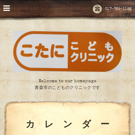
017-765-1188
Welcome to our homepage
青森市のこどものクリニックです
カ レ ン ダ ー