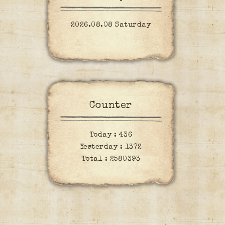
2026.08.08 Saturday
Counter
Today :
436
Yesterday :
1372
Total :
2580393