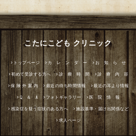
こたにこども クリニック
トップページ
カ レ ン ダ ー
お 知 ら せ
初めて受診する方へ
診 療 時 間
診 療 内 容
保 険 外 案 内
最近の待ち時間情報
最近の耳より情報
Q ＆ A
フォトギャラリー
医 院 情 報
感染症を疑う症状のある方へ
施設基準・届け出関係など
求人ページ