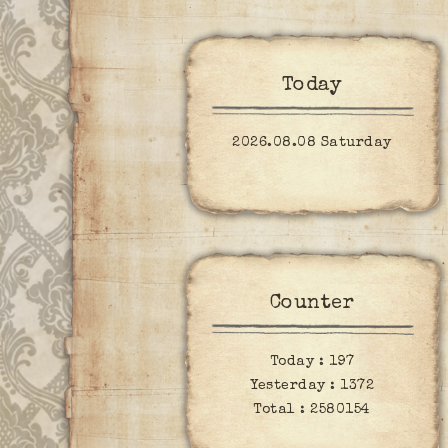
Today
2026.08.08 Saturday
Counter
Today :
197
Yesterday :
1372
Total :
2580154