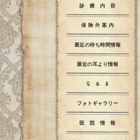
診 療 内 容
保 険 外 案 内
最近の待ち時間情報
最近の耳より情報
Q ＆ A
フォトギャラリー
医 院 情 報