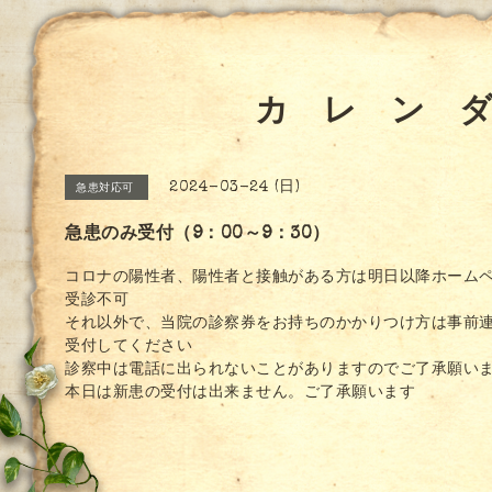
カ レ ン 
2024-03-24 (日)
急患対応可
急患のみ受付（9：00～9：30）
コロナの陽性者、陽性者と接触がある方は明日以降ホーム
受診不可
それ以外で、当院の診察券をお持ちのかかりつけ方は事前
受付してください
診察中は電話に出られないことがありますのでご了承願い
本日は新患の受付は出来ません。ご了承願います