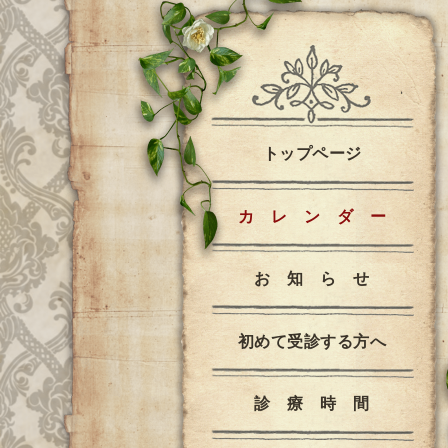
トップページ
カ レ ン ダ ー
お 知 ら せ
初めて受診する方へ
診 療 時 間