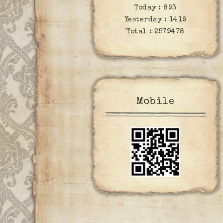
Today :
893
Yesterday :
1419
Total :
2579478
Mobile