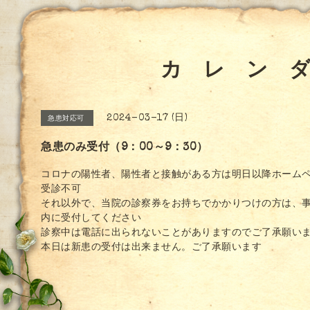
カ レ ン 
2024-03-17 (日)
急患対応可
急患のみ受付（9：00～9：30）
コロナの陽性者、陽性者と接触がある方は明日以降ホーム
受診不可
それ以外で、当院の診察券をお持ちでかかりつけの方は、
内に受付してください
診察中は電話に出られないことがありますのでご了承願い
本日は新患の受付は出来ません。ご了承願います