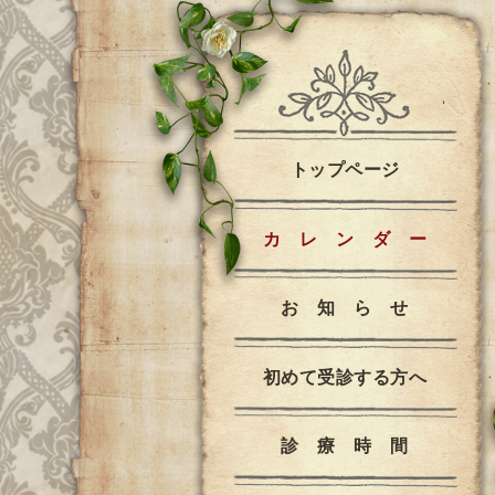
トップページ
カ レ ン ダ ー
お 知 ら せ
初めて受診する方へ
診 療 時 間