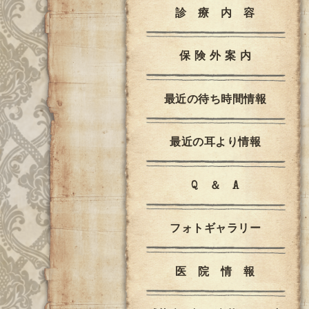
診 療 内 容
保 険 外 案 内
最近の待ち時間情報
最近の耳より情報
Q ＆ A
フォトギャラリー
医 院 情 報