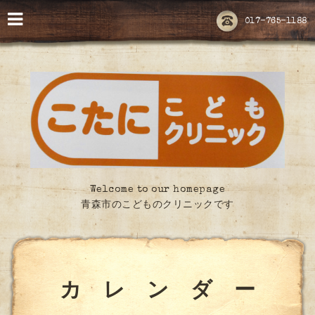
017-765-1188
Welcome to our homepage
青森市のこどものクリニックです
カ レ ン ダ ー