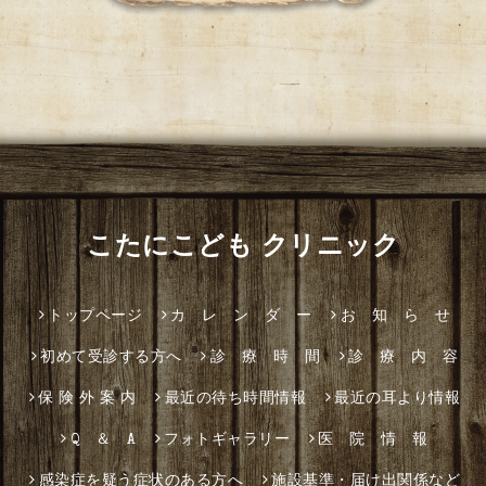
こたにこども クリニック
トップページ
カ レ ン ダ ー
お 知 ら せ
初めて受診する方へ
診 療 時 間
診 療 内 容
保 険 外 案 内
最近の待ち時間情報
最近の耳より情報
Q ＆ A
フォトギャラリー
医 院 情 報
感染症を疑う症状のある方へ
施設基準・届け出関係など