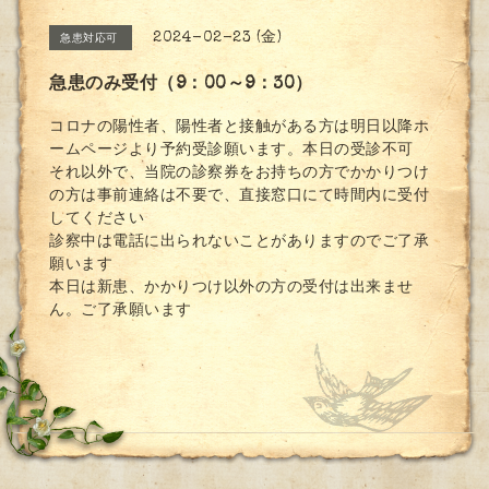
2024-02-23 (金)
急患対応可
急患のみ受付（9：00～9：30）
コロナの陽性者、陽性者と接触がある方は明日以降ホ
ームページより予約受診願います。本日の受診不可
それ以外で、当院の診察券をお持ちの方でかかりつけ
の方は事前連絡は不要で、直接窓口にて時間内に受付
してください
診察中は電話に出られないことがありますのでご了承
願います
本日は新患、かかりつけ以外の方の受付は出来ませ
ん。ご了承願います