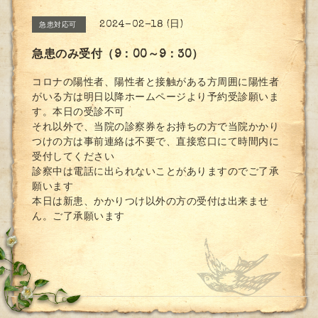
2024-02-18 (日)
急患対応可
急患のみ受付（9：00～9：30）
コロナの陽性者、陽性者と接触がある方周囲に陽性者
がいる方は明日以降ホームページより予約受診願いま
す。本日の受診不可
それ以外で、当院の診察券をお持ちの方で当院かかり
つけの方は事前連絡は不要で、直接窓口にて時間内に
受付してください
診察中は電話に出られないことがありますのでご了承
願います
本日は新患、かかりつけ以外の方の受付は出来ませ
ん。ご了承願います