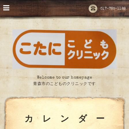
017-765-1188
Welcome to our homepage
青森市のこどものクリニックです
カ レ ン ダ ー