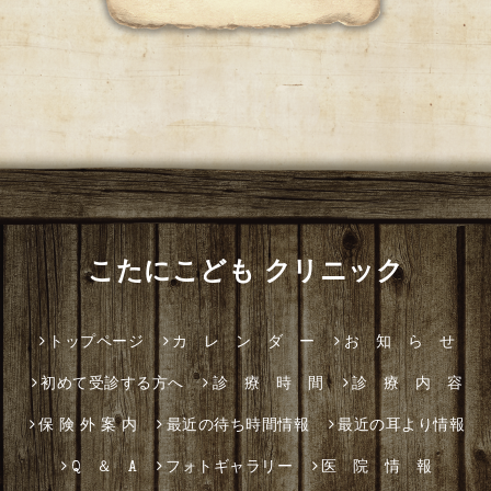
こたにこども クリニック
トップページ
カ レ ン ダ ー
お 知 ら せ
初めて受診する方へ
診 療 時 間
診 療 内 容
保 険 外 案 内
最近の待ち時間情報
最近の耳より情報
Q ＆ A
フォトギャラリー
医 院 情 報