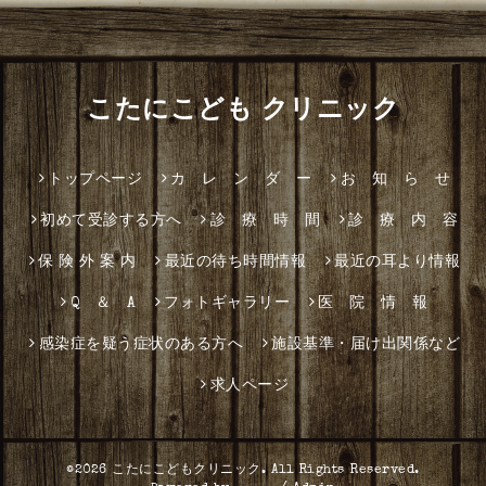
こたにこども クリニック
トップページ
カ レ ン ダ ー
お 知 ら せ
初めて受診する方へ
診 療 時 間
診 療 内 容
保 険 外 案 内
最近の待ち時間情報
最近の耳より情報
Q ＆ A
フォトギャラリー
医 院 情 報
感染症を疑う症状のある方へ
施設基準・届け出関係など
求人ページ
©2026
こたにこどもクリニック
. All Rights Reserved.