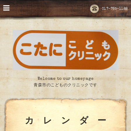
017-765-1188
Welcome to our homepage
青森市のこどものクリニックです
カ レ ン ダ ー