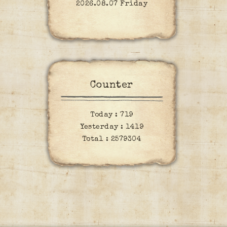
2026.08.07 Friday
Counter
Today :
719
Yesterday :
1419
Total :
2579304