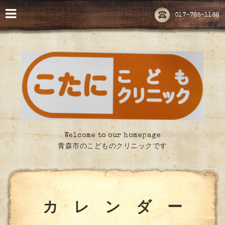
017-765-1188
Welcome to our homepage
青森市のこどものクリニックです
カ レ ン ダ ー