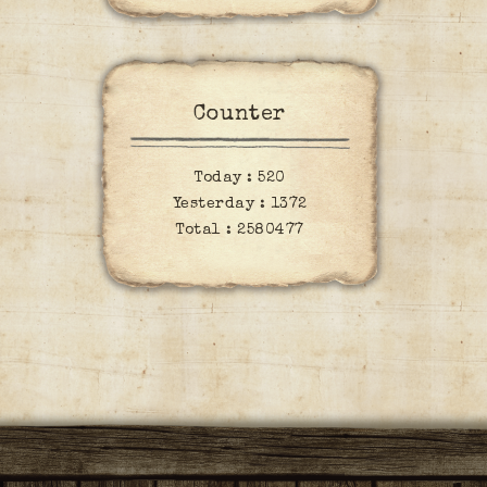
Counter
Today :
520
Yesterday :
1372
Total :
2580477