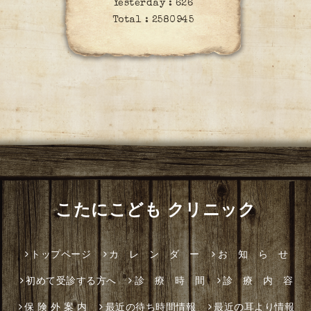
Yesterday :
626
Total :
2580945
こたにこども クリニック
トップページ
カ レ ン ダ ー
お 知 ら せ
初めて受診する方へ
診 療 時 間
診 療 内 容
保 険 外 案 内
最近の待ち時間情報
最近の耳より情報