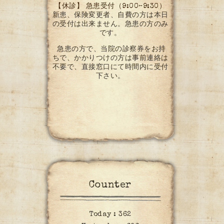
【休診】 急患受付（9:00~9:30）
新患、保険変更者、自費の方は本日
の受付は出来ません。急患の方のみ
です。
急患の方で、当院の診察券をお持
ちで、かかりつけの方は事前連絡は
不要で、直接窓口にて時間内に受付
下さい。
Counter
Today :
362