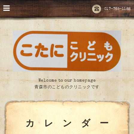
017-765-1188
Welcome to our homepage
青森市のこどものクリニックです
カ レ ン ダ ー