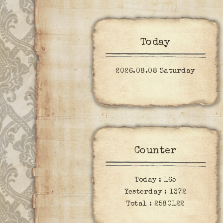
Today
2026.08.08 Saturday
Counter
Today :
165
Yesterday :
1372
Total :
2580122