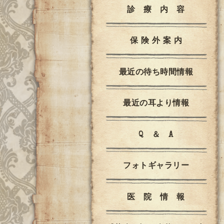
診 療 内 容
保 険 外 案 内
最近の待ち時間情報
最近の耳より情報
Q ＆ A
フォトギャラリー
医 院 情 報