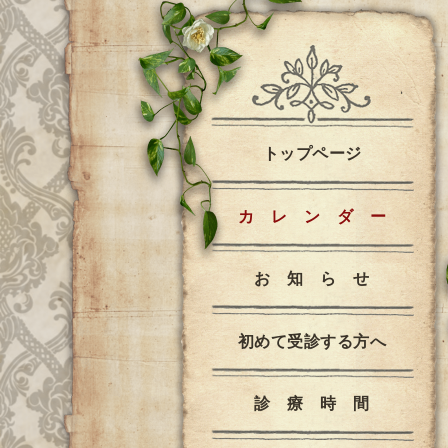
トップページ
カ レ ン ダ ー
お 知 ら せ
初めて受診する方へ
診 療 時 間