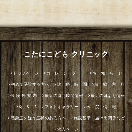
こたにこども クリニック
トップページ
カ レ ン ダ ー
お 知 ら せ
初めて受診する方へ
診 療 時 間
診 療 内 容
保 険 外 案 内
最近の待ち時間情報
最近の耳より情報
Q ＆ A
フォトギャラリー
医 院 情 報
感染症を疑う症状のある方へ
施設基準・届け出関係など
求人ページ