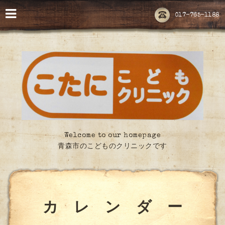
017-765-1188
Welcome to our homepage
青森市のこどものクリニックです
カ レ ン ダ ー