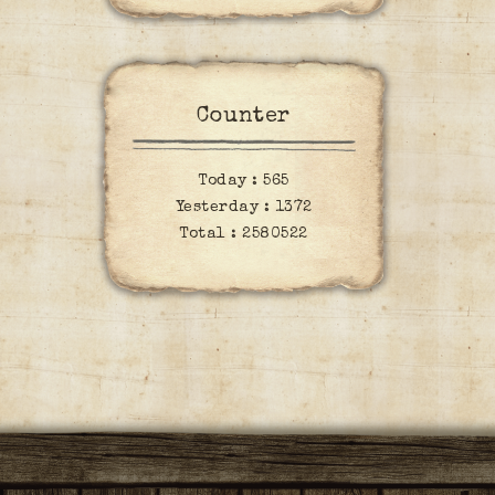
Counter
Today :
565
Yesterday :
1372
Total :
2580522