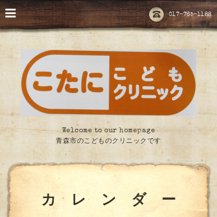
017-765-1188
Welcome to our homepage
青森市のこどものクリニックです
カ レ ン ダ ー