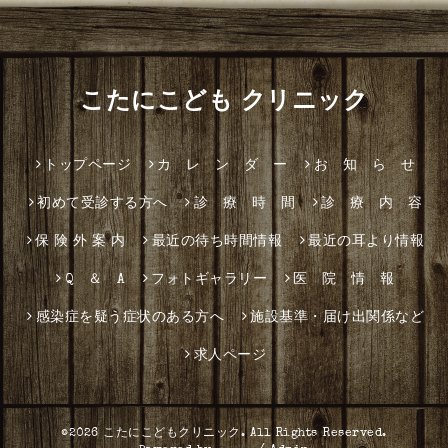
こたにこども クリニック
トップページ
カ レ ン ダ ー
お 知 ら せ
初めて受診する方へ
診 療 時 間
診 療 内 容
保 険 外 案 内
最近の待ち時間情報
最近の耳より情報
Q ＆ A
フォトギャラリー
医 院 情 報
感染症を疑う症状のある方へ
施設基準・届け出関係など
求人ページ
©2026
こたにこどもクリニック
. All Rights Reserved.