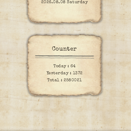
2026.08.08 Saturday
Counter
Today :
64
Yesterday :
1372
Total :
2580021