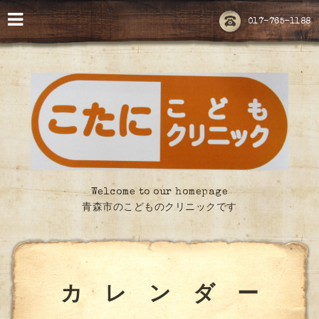
017-765-1188
Welcome to our homepage
青森市のこどものクリニックです
カ レ ン ダ ー