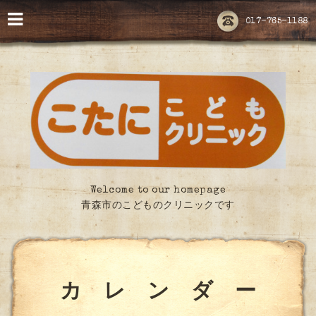
017-765-1188
Welcome to our homepage
青森市のこどものクリニックです
カ レ ン ダ ー