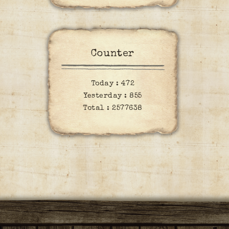
Counter
Today :
472
Yesterday :
855
Total :
2577638