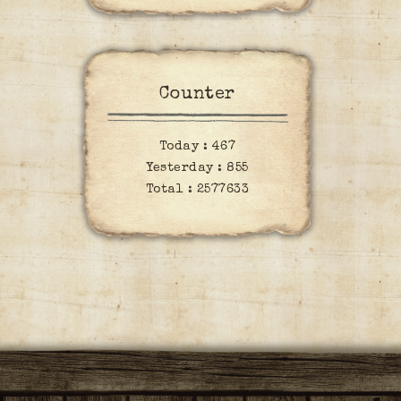
Counter
Today :
467
Yesterday :
855
Total :
2577633