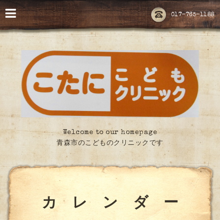
017-765-1188
Welcome to our homepage
青森市のこどものクリニックです
カ レ ン ダ ー