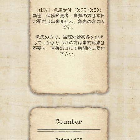
【休診】 急患受付（9:00~9:30）
新患、保険変更者、自費の方は本日
の受付は出来ません。急患の方のみ
です。
急患の方で、当院の診察券をお持
ちで、かかりつけの方は事前連絡は
不要で、直接窓口にて時間内に受付
下さい。
Counter