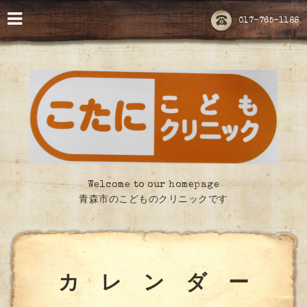
017-765-1188
Welcome to our homepage
青森市のこどものクリニックです
カ レ ン ダ ー