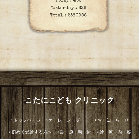
Today :
403
Yesterday :
626
Total :
2580986
こたにこども クリニック
トップページ
カ レ ン ダ ー
お 知 ら せ
初めて受診する方へ
診 療 時 間
診 療 内 容