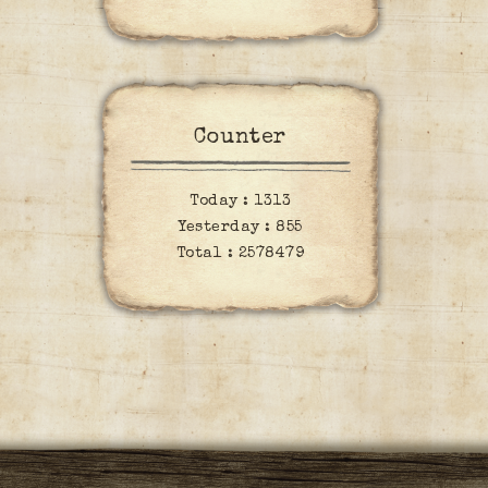
Counter
Today :
1313
Yesterday :
855
Total :
2578479