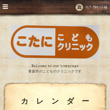
017-765-1188
Welcome to our homepage
青森市のこどものクリニックです
カ レ ン ダ ー