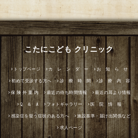
こたにこども クリニック
トップページ
カ レ ン ダ ー
お 知 ら せ
初めて受診する方へ
診 療 時 間
診 療 内 容
保 険 外 案 内
最近の待ち時間情報
最近の耳より情報
Q ＆ A
フォトギャラリー
医 院 情 報
感染症を疑う症状のある方へ
施設基準・届け出関係など
求人ページ