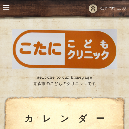
017-765-1188
Welcome to our homepage
青森市のこどものクリニックです
カ レ ン ダ ー