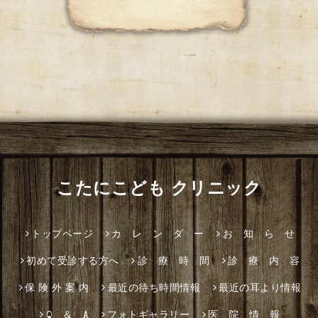
こたにこども クリニック
トップページ
カ レ ン ダ ー
お 知 ら せ
初めて受診する方へ
診 療 時 間
診 療 内 容
保 険 外 案 内
最近の待ち時間情報
最近の耳より情報
Q ＆ A
フォトギャラリー
医 院 情 報