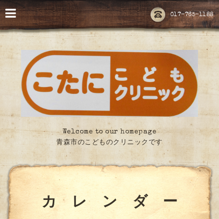
017-765-1188
Welcome to our homepage
青森市のこどものクリニックです
カ レ ン ダ ー