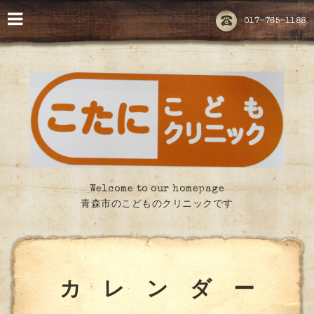
017-765-1188
Welcome to our homepage
青森市のこどものクリニックです
カ レ ン ダ ー