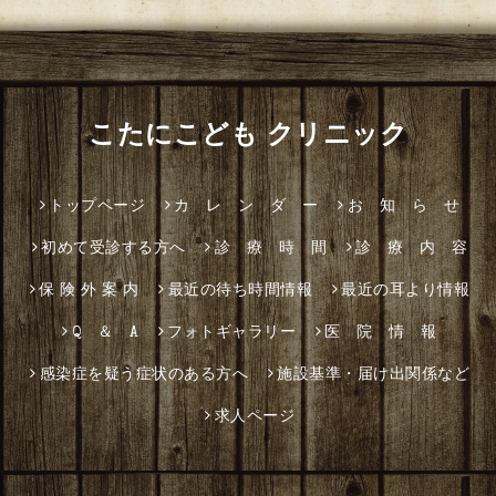
こたにこども クリニック
トップページ
カ レ ン ダ ー
お 知 ら せ
初めて受診する方へ
診 療 時 間
診 療 内 容
保 険 外 案 内
最近の待ち時間情報
最近の耳より情報
Q ＆ A
フォトギャラリー
医 院 情 報
感染症を疑う症状のある方へ
施設基準・届け出関係など
求人ページ