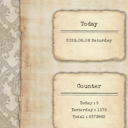
Today
2026.08.08 Saturday
Counter
Today :
5
Yesterday :
1372
Total :
2579962