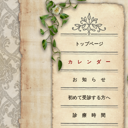
トップページ
カ レ ン ダ ー
お 知 ら せ
初めて受診する方へ
診 療 時 間