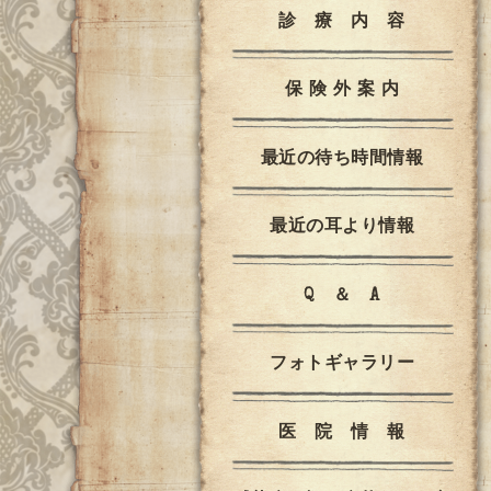
診 療 内 容
保 険 外 案 内
最近の待ち時間情報
最近の耳より情報
Q ＆ A
フォトギャラリー
医 院 情 報