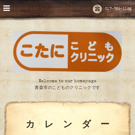
017-765-1188
Welcome to our homepage
青森市のこどものクリニックです
カ レ ン ダ ー