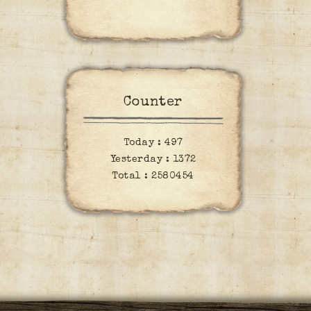
Counter
Today :
497
Yesterday :
1372
Total :
2580454