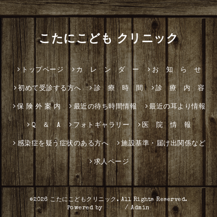
こたにこども クリニック
トップページ
カ レ ン ダ ー
お 知 ら せ
初めて受診する方へ
診 療 時 間
診 療 内 容
保 険 外 案 内
最近の待ち時間情報
最近の耳より情報
Q ＆ A
フォトギャラリー
医 院 情 報
感染症を疑う症状のある方へ
施設基準・届け出関係など
求人ページ
©2026
こたにこどもクリニック
. All Rights Reserved.
Powered by
グーペ
/
Admin