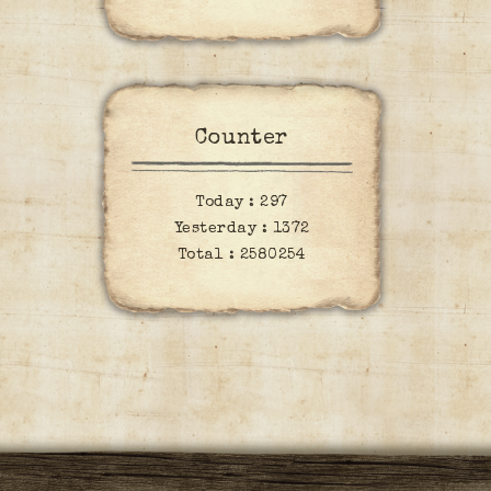
Counter
Today :
297
Yesterday :
1372
Total :
2580254