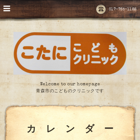
017-765-1188
Welcome to our homepage
青森市のこどものクリニックです
カ レ ン ダ ー