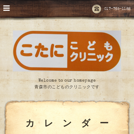
017-765-1188
Welcome to our homepage
青森市のこどものクリニックです
カ レ ン ダ ー