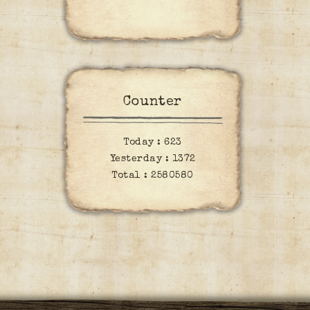
Counter
Today :
623
Yesterday :
1372
Total :
2580580