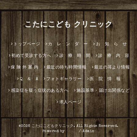
こたにこども クリニック
トップページ
カ レ ン ダ ー
お 知 ら せ
初めて受診する方へ
診 療 時 間
診 療 内 容
保 険 外 案 内
最近の待ち時間情報
最近の耳より情報
Q ＆ A
フォトギャラリー
医 院 情 報
感染症を疑う症状のある方へ
施設基準・届け出関係など
求人ページ
©2026
こたにこどもクリニック
. All Rights Reserved.
Powered by
グーペ
/
Admin