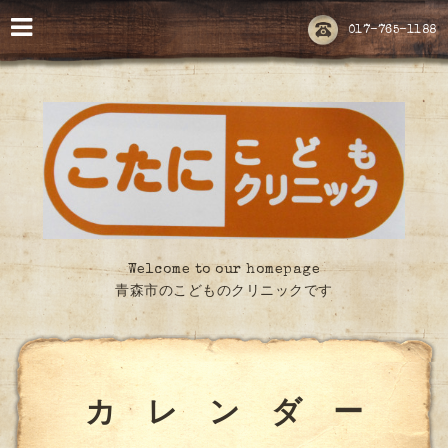
017-765-1188
Welcome to our homepage
青森市のこどものクリニックです
カ レ ン ダ ー