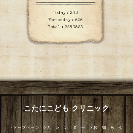
Today :
240
Yesterday :
626
Total :
2580823
こたにこども クリニック
トップページ
カ レ ン ダ ー
お 知 ら せ