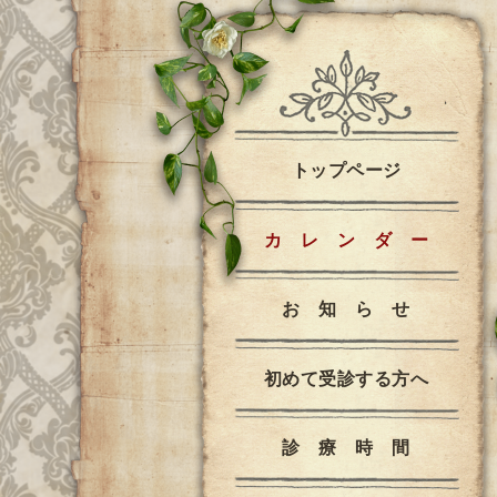
トップページ
カ レ ン ダ ー
お 知 ら せ
初めて受診する方へ
診 療 時 間