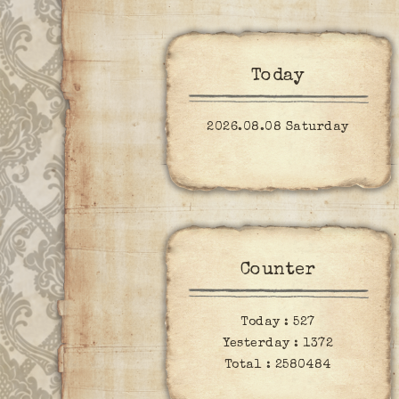
Today
2026.08.08 Saturday
Counter
Today :
527
Yesterday :
1372
Total :
2580484