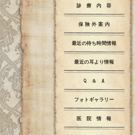
診 療 内 容
保 険 外 案 内
最近の待ち時間情報
最近の耳より情報
Q ＆ A
フォトギャラリー
医 院 情 報