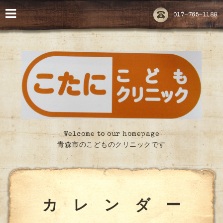
017-765-1188
Welcome to our homepage
青森市のこどものクリニックです
カ レ ン ダ ー