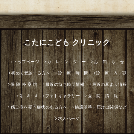
こたにこども クリニック
トップページ
カ レ ン ダ ー
お 知 ら せ
初めて受診する方へ
診 療 時 間
診 療 内 容
保 険 外 案 内
最近の待ち時間情報
最近の耳より情報
Q ＆ A
フォトギャラリー
医 院 情 報
感染症を疑う症状のある方へ
施設基準・届け出関係など
求人ページ