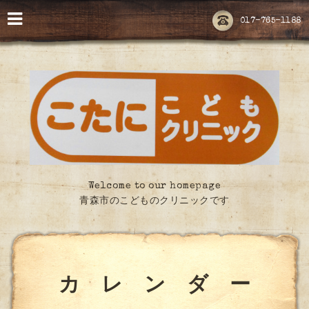
017-765-1188
Welcome to our homepage
青森市のこどものクリニックです
カ レ ン ダ ー