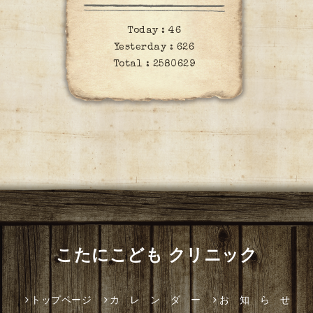
Today :
46
Yesterday :
626
Total :
2580629
こたにこども クリニック
トップページ
カ レ ン ダ ー
お 知 ら せ