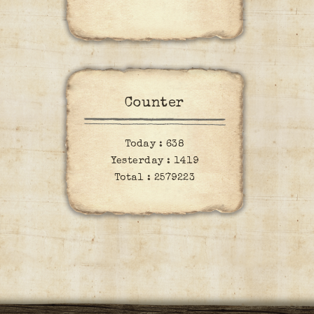
Counter
Today :
638
Yesterday :
1419
Total :
2579223