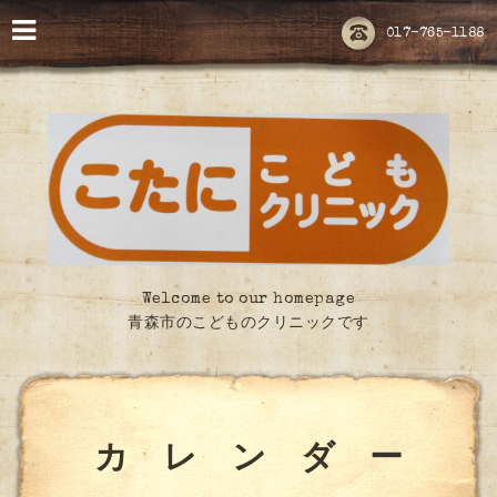
017-765-1188
Welcome to our homepage
青森市のこどものクリニックです
カ レ ン ダ ー