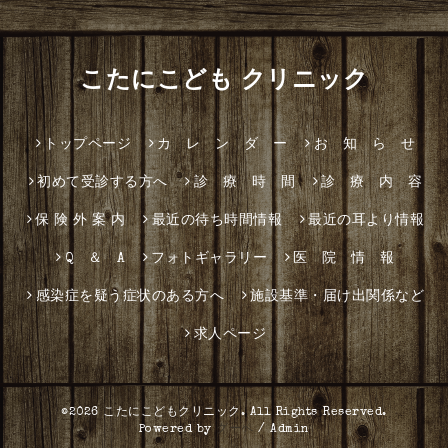
こたにこども クリニック
トップページ
カ レ ン ダ ー
お 知 ら せ
初めて受診する方へ
診 療 時 間
診 療 内 容
保 険 外 案 内
最近の待ち時間情報
最近の耳より情報
Q ＆ A
フォトギャラリー
医 院 情 報
感染症を疑う症状のある方へ
施設基準・届け出関係など
求人ページ
©2026
こたにこどもクリニック
. All Rights Reserved.
Powered by
グーペ
/
Admin