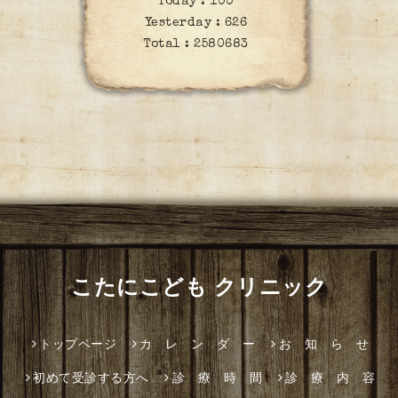
Today :
100
Yesterday :
626
Total :
2580683
こたにこども クリニック
トップページ
カ レ ン ダ ー
お 知 ら せ
初めて受診する方へ
診 療 時 間
診 療 内 容