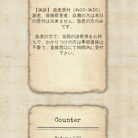
【休診】 急患受付（9:00~9:30）
新患、保険変更者、自費の方は本日
の受付は出来ません。急患の方のみ
です。
急患の方で、当院の診察券をお持
ちで、かかりつけの方は事前連絡は
不要で、直接窓口にて時間内に受付
下さい。
Counter