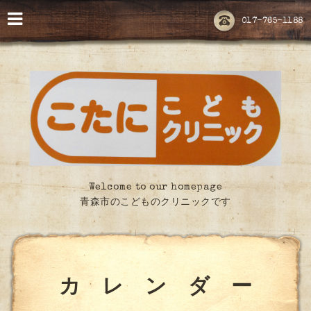
017-765-1188
Welcome to our homepage
青森市のこどものクリニックです
カ レ ン ダ ー