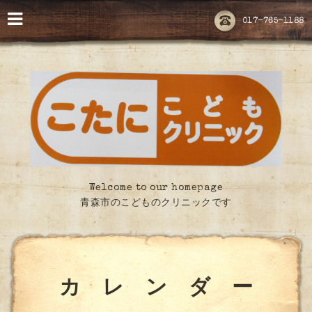
017-765-1188
Welcome to our homepage
青森市のこどものクリニックです
カ レ ン ダ ー