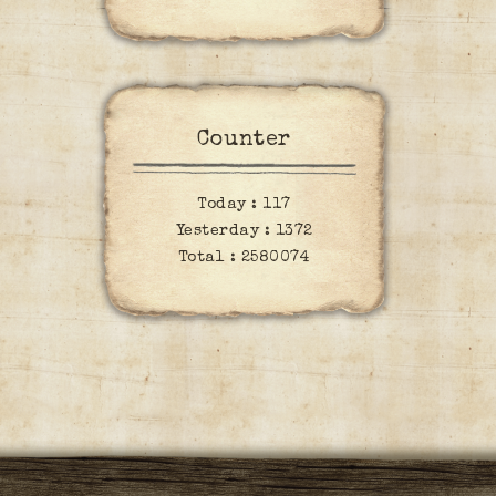
Counter
Today :
117
Yesterday :
1372
Total :
2580074