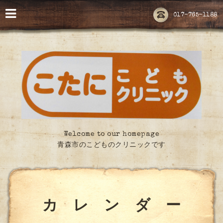
017-765-1188
Welcome to our homepage
青森市のこどものクリニックです
カ レ ン ダ ー