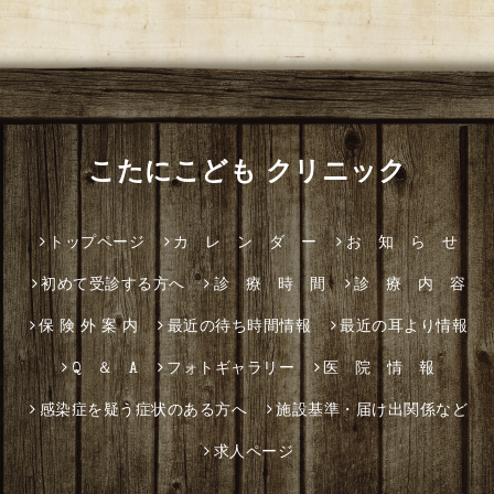
こたにこども クリニック
トップページ
カ レ ン ダ ー
お 知 ら せ
初めて受診する方へ
診 療 時 間
診 療 内 容
保 険 外 案 内
最近の待ち時間情報
最近の耳より情報
Q ＆ A
フォトギャラリー
医 院 情 報
感染症を疑う症状のある方へ
施設基準・届け出関係など
求人ページ