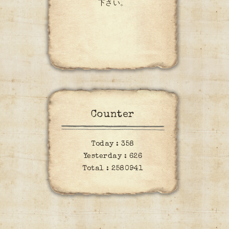
下さい。
Counter
Today :
358
Yesterday :
626
Total :
2580941