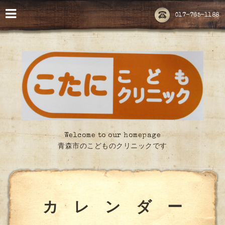
017-765-1188
Welcome to our homepage
青森市のこどものクリニックです
カ レ ン ダ ー