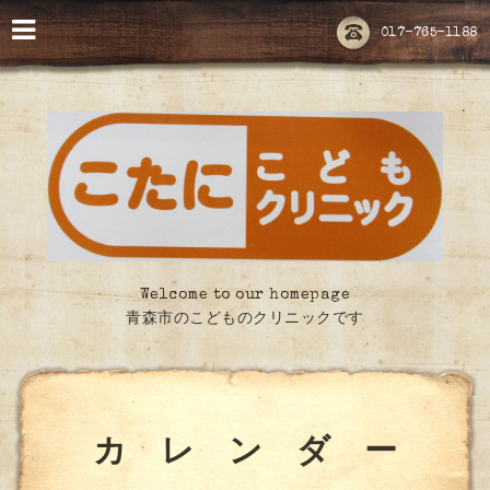
017-765-1188
Welcome to our homepage
青森市のこどものクリニックです
カ レ ン ダ ー