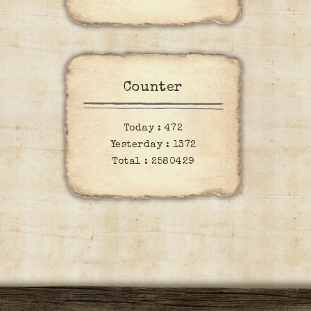
Counter
Today :
472
Yesterday :
1372
Total :
2580429