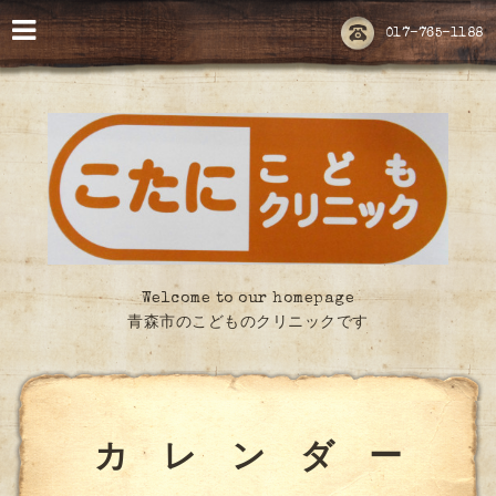
017-765-1188
Welcome to our homepage
青森市のこどものクリニックです
カ レ ン ダ ー