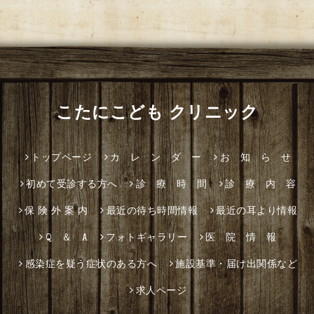
こたにこども クリニック
トップページ
カ レ ン ダ ー
お 知 ら せ
初めて受診する方へ
診 療 時 間
診 療 内 容
保 険 外 案 内
最近の待ち時間情報
最近の耳より情報
Q ＆ A
フォトギャラリー
医 院 情 報
感染症を疑う症状のある方へ
施設基準・届け出関係など
求人ページ