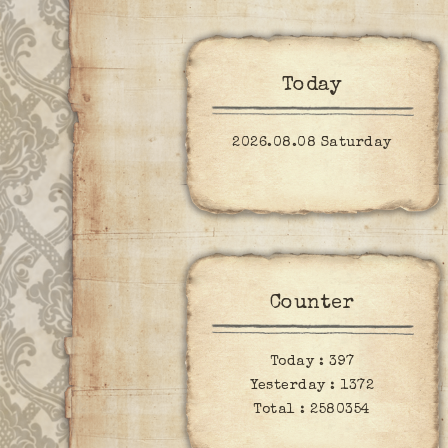
Today
2026.08.08 Saturday
Counter
Today :
397
Yesterday :
1372
Total :
2580354