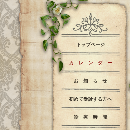
トップページ
カ レ ン ダ ー
お 知 ら せ
初めて受診する方へ
診 療 時 間