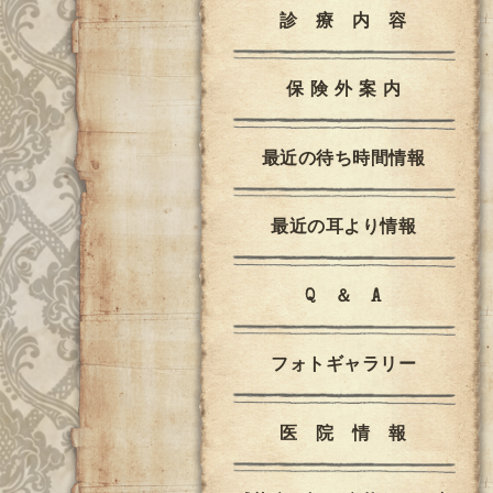
診 療 内 容
保 険 外 案 内
最近の待ち時間情報
最近の耳より情報
Q ＆ A
フォトギャラリー
医 院 情 報