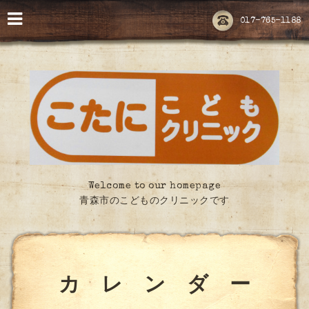
017-765-1188
Welcome to our homepage
青森市のこどものクリニックです
カ レ ン ダ ー